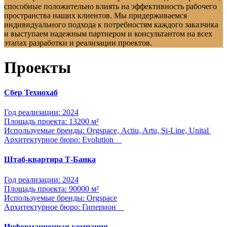
способные положительно влиять на эффективность рабочего
пространства наших клиентов. Мы придерживаемся
индивидуального подхода к потребностям каждого заказчика
и выступаем надежным партнером и консультантом на всех
этапах разработки и реализации проектов.
Проекты
Сбер Технохаб
Год реализации: 2024
Площадь проекта: 13200 м²
Используемые бренды: Orgspace, Actiu, Artu, Si-Line, Unital
Архитектурное бюро: Evolution
Штаб-квартира Т-Банка
Год реализации: 2024
Площадь проекта: 90000 м²
Используемые бренды: Orgspace
Архитектурное бюро: Гиперион
Информационная компания