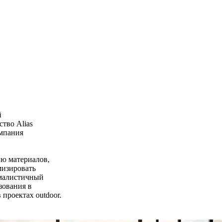
й
тво Alias
омпания
ю материалов,
мизировать
ималистичный
зования в
проектах outdoor.